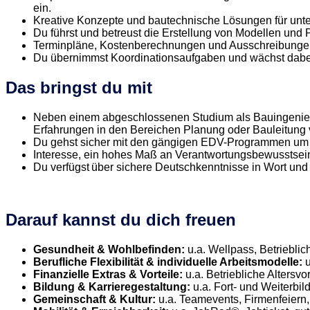
ein.
Kreative Konzepte und bautechnische Lösungen für unte
Du führst und betreust die Erstellung von Modellen und
Terminpläne, Kostenberechnungen und Ausschreibungen e
Du übernimmst Koordinationsaufgaben und wächst dabei je
Das bringst du mit
Neben einem abgeschlossenen Studium als Bauingenieur 
Erfahrungen in den Bereichen Planung oder Bauleitung
Du gehst sicher mit den gängigen EDV-Programmen um (
Interesse, ein hohes Maß an Verantwortungsbewusstsein
Du verfügst über sichere Deutschkenntnisse in Wort und S
Darauf kannst du dich freuen
Gesundheit & Wohlbefinden:
u.a. Wellpass, Betriebli
Berufliche Flexibilität & individuelle Arbeitsmodelle:
u
Finanzielle Extras & Vorteile:
u.a. Betriebliche Altersvo
Bildung & Karrieregestaltung:
u.a. Fort- und Weiterb
Gemeinschaft & Kultur:
u.a. Teamevents, Firmenfeiern,