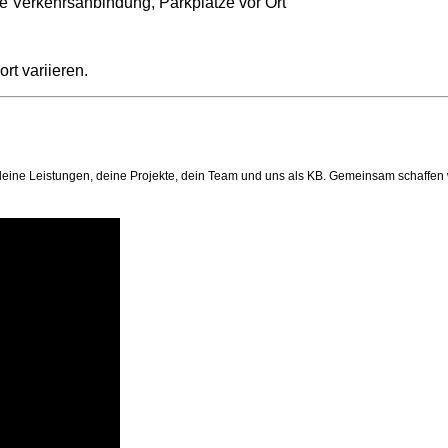
te Verkehrsanbindung, Parkplätze vor Ort
rt variieren.
Auf deine Leistungen, deine Projekte, dein Team und uns als KB. Gemeinsam schaff