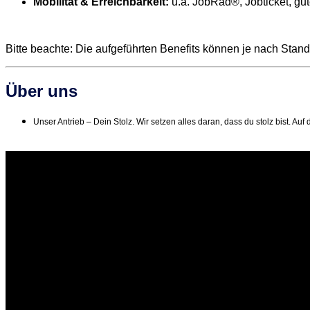
Mobilität & Erreichbarkeit:
u.a. JobRad®, Jobticket, gu
Bitte beachte: Die aufgeführten Benefits können je nach Stando
Über uns
Unser Antrieb – Dein Stolz. Wir setzen alles daran, dass du stolz bist. 