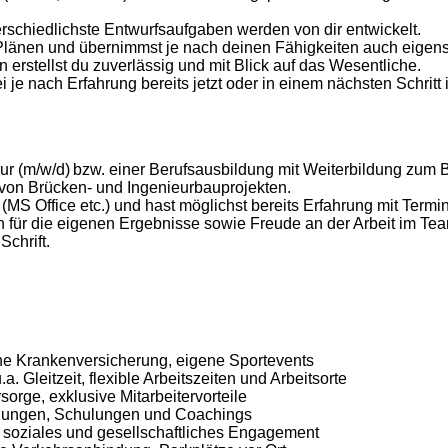
rschiedlichste Entwurfsaufgaben werden von dir entwickelt.
 Plänen und übernimmst je nach deinen Fähigkeiten auch eigens
rstellst du zuverlässig und mit Blick auf das Wesentliche.
 nach Erfahrung bereits jetzt oder in einem nächsten Schritt i
(m/w/d) bzw. einer Berufsausbildung mit Weiterbildung zum Bau
 von Brücken- und Ingenieurbauprojekten.
MS Office etc.) und hast möglichst bereits Erfahrung mit Te
 für die eigenen Ergebnisse sowie Freude an der Arbeit im Te
chrift.
che Krankenversicherung, eigene Sportevents
.a. Gleitzeit, flexible Arbeitszeiten und Arbeitsorte
rsorge, exklusive Mitarbeitervorteile
ildungen, Schulungen und Coachings
 soziales und gesellschaftliches Engagement